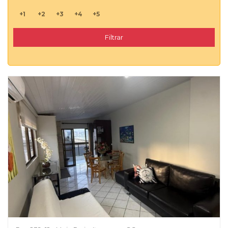
+1
+2
+3
+4
+5
Filtrar